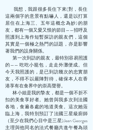
        我想，我跟很多長住下來(對，長住
這兩個字的意景有點嚇人，還是以打算
居住在上海三、五年這概念為妙)的朋
友，都有一個又愛又恨的節目——招呼及
照護到上海作短暫探訪的親友們，這個
其實是一個極之熱門的話題，亦是影響
著我們的設身關係。
        第一次到訪的親友，最特別容易照護
的—— 吃吃小籠包，走走外灘便成。但
今天我照護的，是已到訪幾次的忠實朋
友，不得不以嚴陣對待，確保本人在香
港享有在食界中的崇高聲譽。
        林小姐是我的摯友，都是一個不折不
扣的美食享好者。她曾與我多次到法國
各地，食遍各處的地道美食。這次她蒞
臨上海，我特別預訂了法國三星級廚師
（至少在我們心目中是三星)Jean Georges
主理與他同名的法式餐廳共進午餐為頭