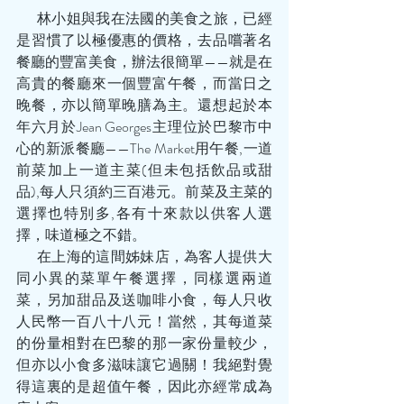
       林小姐與我在法國的美食之旅，已經
是習慣了以極優惠的價格，去品嚐著名
餐廳的豐富美食，辦法很簡單——就是在
高貴的餐廳來一個豐富午餐，而當日之
晚餐，亦以簡單晚膳為主。還想起於本
年六月於Jean Georges主理位於巴黎市中
心的新派餐廳——The Market用午餐,一道
前菜加上一道主菜(但未包括飲品或甜
品),每人只須約三百港元。前菜及主菜的
選擇也特別多,各有十來款以供客人選
擇，味道極之不錯。
       在上海的這間姊妹店，為客人提供大
同小異的菜單午餐選擇，同樣選兩道
菜，另加甜品及送咖啡小食，每人只收
人民幣一百八十八元！當然，其每道菜
的份量相對在巴黎的那一家份量較少，
但亦以小食多滋味讓它過關！我絕對覺
得這裏的是超值午餐，因此亦經常成為