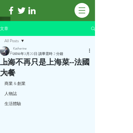
文章
All Posts
Katherine
All Posts
2018年3月20日
讀畢需時 2 分鐘
上海不再只是上海菜--法國
美食
大餐
旅行
商業 & 創業
人物誌
生活體驗