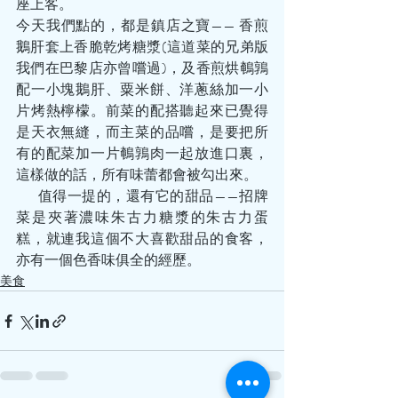
座上客。
今天我們點的，都是鎮店之寶—— 香煎
鵝肝套上香脆乾烤糖漿(這道菜的兄弟版
我們在巴黎店亦曾嚐過)，及香煎烘鵪鶉
配一小塊鵝肝、粟米餅、洋蔥絲加一小
片烤熱檸檬。前菜的配搭聽起來已覺得
是天衣無縫，而主菜的品嚐，是要把所
有的配菜加一片鵪鶉肉一起放進口裏，
這樣做的話，所有味蕾都會被勾出來。
       值得一提的，還有它的甜品——招牌
菜是夾著濃味朱古力糖漿的朱古力蛋
糕，就連我這個不大喜歡甜品的食客，
亦有一個色香味俱全的經歷。
美食