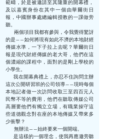
範疇，於是被邀請至其隆重的開幕禮，
及以嘉賓身份在其中一個由華爾街日
報，中國辦事處總編輯授教的一課做旁
聽。
         兩個項目我都有參與，令我覺得驚訝
的是——如何將現有如此不濟的本地財經
傳媒水準，一下子拉上去呢？華爾街日
報是現代財經傳媒的老大哥，他們在這
個濃縮的課程中，面對的是剛上學校的
小學生。
        我在開幕典禮上，亦忍不住詢問主辦
這次公開研習班的公司領導——現時每個
本地記者做一次訪問收取三至四百元人
民幣不等的費用，他們在聽取傳媒公司
高層要他們有獨立立場，有職業操守這
些道德觀念對在座的本地傳媒又帶來多
少衝擊？
         無辦法——始終要來一個開端。
        是這樣的一個理念，使我再應邀旁聽