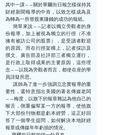
其中一課——關於華爾街日報怎樣保持其
財經新聞報導的中肯，以致怎樣成為及
為轉為一所替股東賺錢的成功的報紙。
       簡單來說——記者以獨立旁觀者的身
份報導，加上被視為獨立的行徑（不准
擁有被訪公司的股票），是受讀者歡迎
的原因。而在行徑架構上，記者採訪及
撰文、廣告部及社評部三者獨立運行，
是行政上取得成果的主要原因，這些理
念——以我為旁觀者而言，都使在座的學
員誹疑所思。
        講師為了進一步強調立忠實報導的重
要性，還特意指出美國的著名傳媒老闆
——梅度，以旗下的報章雜誌為他自己的
喉舌，側重偏幫某一方的報導，使他旗
下大部份刊物都是虧本經營，這正好回
答了一個學生提問，如何解決本地財經
報章或傳媒年年虧損的情況。
       華爾街日報的確一針見血……