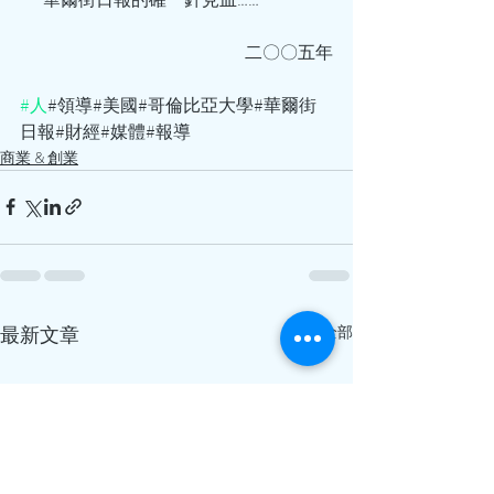
    二〇〇五年
#人
#領導#美國#哥倫比亞大學#華爾街
日報#財經#媒體#報導 
商業 & 創業
最新文章
查看全部