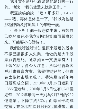
       我其實不是很記得清楚他是幹哪一行
的。他說：“我仍然還未找到工作。”
       我還說笑的說，“噢！那多好，Take it 
easy 吧，再休息休息一下。”我以為他是
那種賺夠及打風流工的年輕一族。
       可是不對！他一股悲從中來，有苦自
己吃的臉色令我立刻收起笑臉而嚴肅起
來。可能要小心對待了。
       我們說呀說呀才知道原來最近的股市
不振已讓很多人失業。他做的是大手股
票買賣經紀。通常如果一支股票有大手
上落的話，會令人注意。所以他會為客
戶計畫買賣方案。我覺得蠻好的，但實
在太依賴市場表現了。香港股市近年每
日最高成交額，2010年10月29日達到了
1,359億港幣，2011年8月5日也有1,247億
港幣，2012年最高一天則為9月7日的932
億港幣，下降了約30%；而每日平均成
交額，在 2012年10月只有312億港幣。很