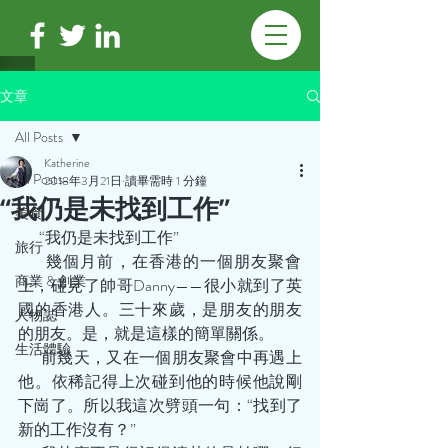
文章
All Posts
Katherine
All Posts
2018年3月21日
讀畢需時 1 分鐘
“我仍是未找到工作”
美食
       “我仍是未找到工作” 
旅行
       幾個月前，在香港的一個朋友聚會
商業 & 創業
上，碰見了帥哥Danny——很小就到了英
國的香港人。三十來歲，是朋友的朋友
人物誌
的朋友。是，就是這樣的簡單關係。
生活體驗
       前幾天，又在一個朋友聚會中再遇上
他。依稀記得上次碰到他的時候他說剛
下崗了。所以我這次劈頭一句：“找到了
新的工作沒有？”