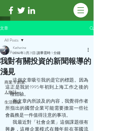
文章
All Posts
Katherine
All Posts
2018年3月21日
讀畢需時 1 分鐘
我對有關投資的新聞報導的
美食
淺見
旅行
        這個文章吸引我的是它的標題。因為
商業 & 創業
這正是我於1995年初到上海工作之後的
人物誌
一種體驗。
        而文章內所談及的內容，我覺得作者
生活體驗
所指出的國營企業可能需要擔當一些社
會義務是一件值得注意的事項。
        我最近對「社會企業」這個課題很有
興趣，這種企業模式在幾年前在英國流