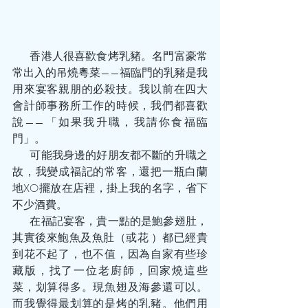
        香港人很喜歡食烤乳豬。名門富豪常
常出入的吊燒粵菜——福臨門的乳豬是我
用來宴客親朋的必殺技。我以前在四大
會計師事務所工作的時候，我們都喜歡
說——「如果我升職，我請你食福臨
門」。
        可能我身邊的好朋友都不斷的升職之
故，我變成福記的常客，還把一瓶白蘭
地XO擺放在店裡，掛上我的名字，省下
不少酒費。
        在福記宴客，貴一點的是鮑參翅肚，
其實後來鮑魚及魚肚（或花 ）都已經貴
到花不起了，也不值，因為自家有些珍
藏版，找了一位老廚師，回家燒這些
菜，划算得多。現魚翅及海參還可以。
而我覺得最划算的是烤的乳豬。他們用