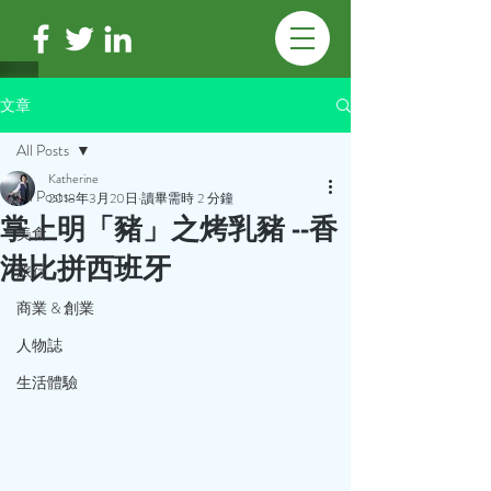
文章
All Posts
Katherine
All Posts
2018年3月20日
讀畢需時 2 分鐘
掌上明「豬」之烤乳豬 --香
美食
港比拼西班牙
旅行
商業 & 創業
人物誌
生活體驗