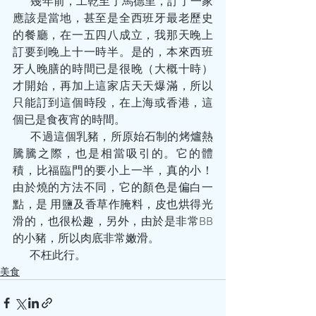
        幾年前，工乾至了馬德里，訂了一家
應該是當地，甚至是全西班牙最老歷史
的餐廳，在一五四八成立，我那天晚上
訂要到晚上十一時半。是的，本來西班
牙人晚膳的時間已是很晚（大概十時）
才開始，再加上這家店天天爆滿，所以
只能訂到這個時段，在上海或香港，這
個已是食夜宵的時間。
        不過這個乳豬，所原始石制的烤爐熱
騰騰之際，也是相當吸引的。它的體
積，比福臨門的要小上一半，真的小！
由於燒的方法不同，它的顏色是偏白一
點，是 用鹽及香草作腌料，皮也烘得光
滑的，也很松趣，另外，由於是非常BB
的小豬，所以肉底非常嫩滑。
        不枉此行。
美食