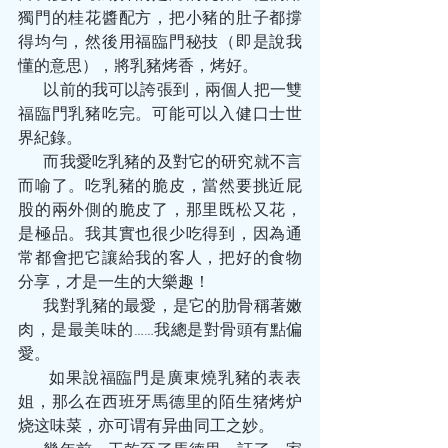
獨門的桂花醬配方，把小豬的肚子都撐
得均勻，然後用福臨門秘技（即是說我
懂的意思），將乳豬烤香，烤好。
        以前的我可以誇張到，兩個人把一雙
福臨門乳豬吃完。可能可以入健口士世
界紀錄。
        而我愛吃乳豬的及對它的研究就不言
而喻了。吃乳豬的脆皮，當然要挑近屁
股的兩外側的脆皮了，那里既松又花，
是極品。我其實也很少吃得到，因為通
常都會把它讓給我的客人，把好的食物
分享，才是一生的大樂趣！
        我對乳豬的最愛，是它的肋骨稱著嫩
肉，是最美味的……我總是對骨頭有點偏
愛。
        如果說福臨門是廣東燒乳豬的表表
姐，那么在西班牙馬德里的陌生猪烤炉
烧这味菜，亦可谓有异曲同工之妙。