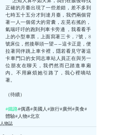
       怎知人算不如天算，我們在飯後尋找
正確的月臺出現了一些差錯，差不多到
七時五十五分才到達月臺，我們兩個背
著一人一個偌大的背囊，左晃右搖的，
氣喘吁吁的跑到列車卡旁邊 ，我看看手
上的小型車票，上面寫著三卡，7號，8
號床位，然後舉頭一望——這卡正是，便
拉著同伴跳上車卡裡，隱若看見守著這
卡車門口的女同志車站人員正在與另一
位朋友在聊天，我們然而已踏進車廂
內。不用麻煩她引路了，我心裡嘀咕
著。
（待續）
#鐵路
#偶遇#美國人#旅行#廣州#美食#
體驗#人物#北京
人物誌