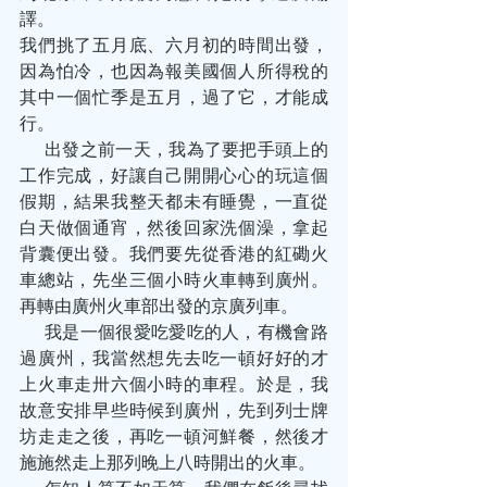
譯。
我們挑了五月底、六月初的時間出發，
因為怕冷，也因為報美國個人所得稅的
其中一個忙季是五月，過了它，才能成
行。
       出發之前一天，我為了要把手頭上的
工作完成，好讓自己開開心心的玩這個
假期，結果我整天都未有睡覺，一直從
白天做個通宵，然後回家洗個澡，拿起
背囊便出發。我們要先從香港的紅磡火
車總站，先坐三個小時火車轉到廣州。
再轉由廣州火車部出發的京廣列車。
       我是一個很愛吃愛吃的人，有機會路
過廣州，我當然想先去吃一頓好好的才
上火車走卅六個小時的車程。於是，我
故意安排早些時候到廣州，先到列士牌
坊走走之後，再吃一頓河鮮餐，然後才
施施然走上那列晚上八時開出的火車。