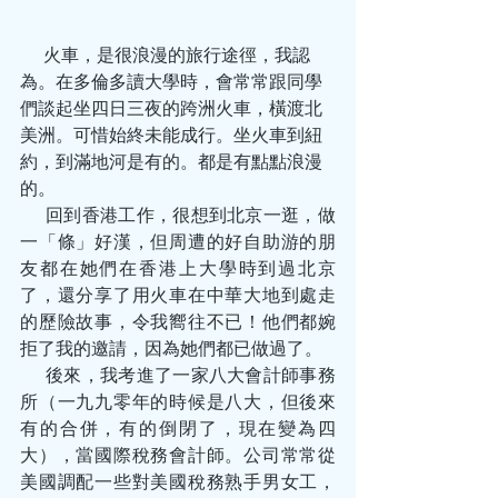
       火車，是很浪漫的旅行途徑，我認
為。在多倫多讀大學時，會常常跟同學
們談起坐四日三夜的跨洲火車，橫渡北
美洲。可惜始終未能成行。坐火車到紐
約，到滿地河是有的。都是有點點浪漫
的。
       回到香港工作，很想到北京一逛，做
一「條」好漢，但周遭的好自助游的朋
友都在她們在香港上大學時到過北京
了，還分享了用火車在中華大地到處走
的歷險故事，令我嚮往不已！他們都婉
拒了我的邀請，因為她們都已做過了。
       後來，我考進了一家八大會計師事務
所（一九九零年的時候是八大，但後來
有的合併，有的倒閉了，現在變為四
大），當國際稅務會計師。公司常常從
美國調配一些對美國稅務熟手男女工，