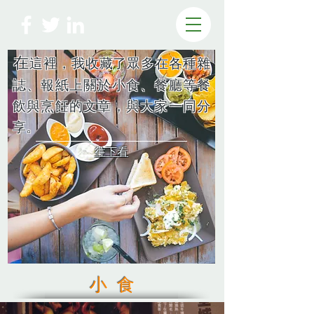
​在
這裡，我收藏了眾多在各種雜
誌、報紙上關於小食、餐廳等餐
飲與烹飪的文章，與大家一同分
享。
​往下看
小 食