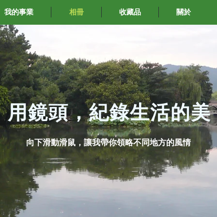
我的事業
相冊
收藏品
關於
​用鏡頭，紀錄生活的美
​向下滑動滑鼠，讓我帶你領略不同地方的風情